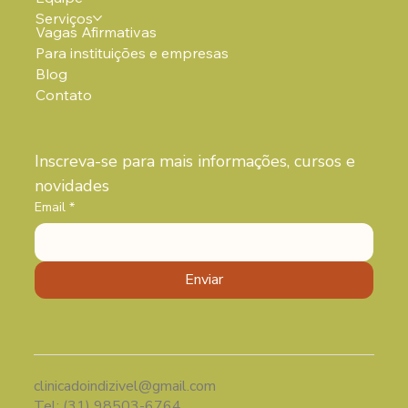
Serviços
Vagas Afirmativas
Para instituições e empresas
Blog
Contato
Inscreva-se para mais informações, cursos e 
novidades 
Email
*
Enviar
clinicadoindizivel@gmail.com
Tel: (31) 98503-6764