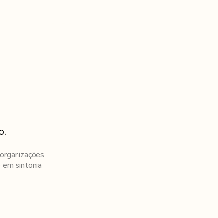
Para instituições e empresas
Blog
Contato
o.
 organizações
o em sintonia