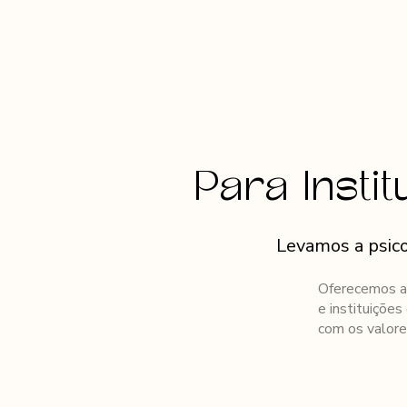
Home
Qu
Para Insti
Levamos a psico
Oferecemos a
e instituiçõe
com os valores